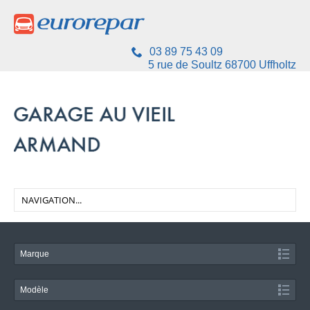
03 89 75 43 09
5 rue de Soultz 68700 Uffholtz
Marque
Modèle